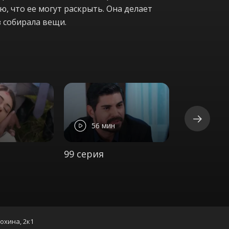
, что ее могут раскрыть. Она делает
з собирала вещи.
56 мин
55 ми
99 серия
100 серия
нохина, 2к1