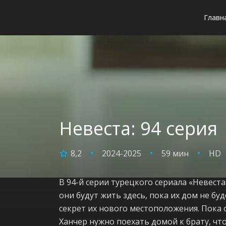
Главн
Невеста: 94 серия
8,2
2024-2025
59 мин
HD
В 94-й серии турецкого сериала «Невеста
они будут жить здесь, пока их дом не б
секрет их нового местоположения. Пока 
Ханчер нужно поехать домой к брату, чт