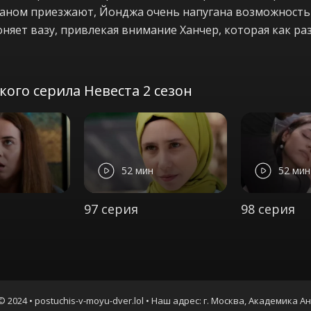
ханом приезжают, Йонджа очень напугана возможностью
роняет вазу, привлекая внимание Ханчер, которая как ра
ого серила Невеста 2 сезон
52 мин
52 мин
97 серия
98 серия
© 2024 • postuchis-v-moyu-dver.lol • Наш адрес: г. Москва, Академика А