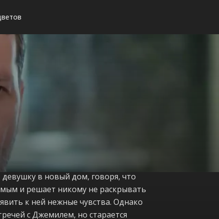
цветов
 девушку в новый дом, говоря, что
бимым и решает никому не раскрывать
явить к ней нежные чувства. Однако
тречей с Джемилем, но старается