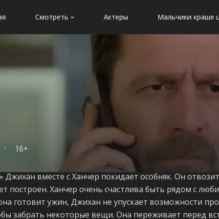
ая
Смотреть
Актеры
Мальчики краше 
16+
» Джихан вместе с Ханчер покидает особняк. Он отвозит
удет построен. Ханчер очень счастлива быть рядом с лю
она готовит ужин, Джихан не упускает возможности про
обы забрать некоторые вещи. Она переживает перед вс