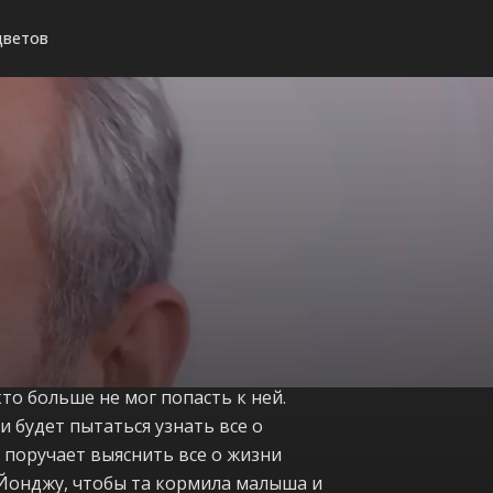
цветов
то больше не мог попасть к ней.
 будет пытаться узнать все о
н поручает выяснить все о жизни
к Йонджу, чтобы та кормила малыша и