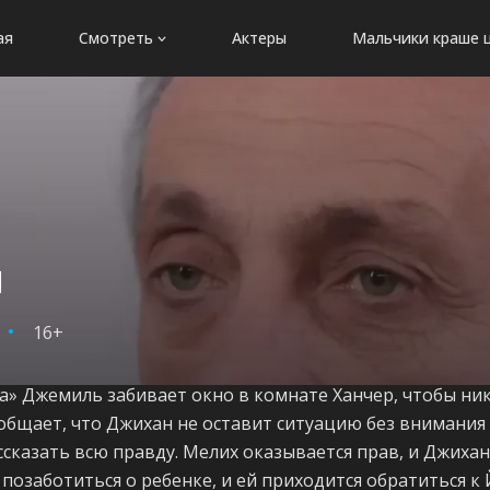
ая
Смотреть
Актеры
Мальчики краше 
я
16+
та» Джемиль забивает окно в комнате Ханчер, чтобы ник
бщает, что Джихан не оставит ситуацию без внимания и
ссказать всю правду. Мелих оказывается прав, и Джиха
т позаботиться о ребенке, и ей приходится обратиться 