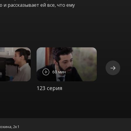
ю и рассказывает ей все, что ему
60 мин
54 ми
123 серия
124 серия
нохина, 2к1