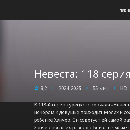
Главн
Невеста: 118 сери
8,2
2024-2025
55 мин
HD
В 118-й серии турецкого сериала «Невес
Вечером к девушке приходит Мелих и соо
ребенке Ханчер. Он советует ей самой ра
Ханчер после их развода. Бейза не може