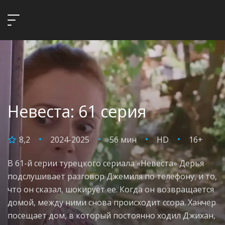
Невеста: 61 серия
8,2
2024-2025
56 мин
HD
16+
В 61-й серии турецкого сериала «Невеста» Дерья
подслушивает разговор Джемиля по телефону, и то,
что он сказал, шокирует ее. Когда он возвращается
домой, между ними снова происходит ссора. Ханчер
посещает дом, в который постоянно ходил Джихан,