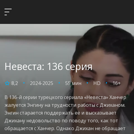
Невеста: 136 серия
8,2
2024-2025
55 мин
HD
16+
В 136-й серии турецкого сериала «Невеста» Ханчер
жалуется Энгину на трудности работы с Джиханом.
Энгин старается поддержать её и высказывает
Джихану недовольство по поводу того, как тот
обращается с Ханчер. Однако Джихан не обращает