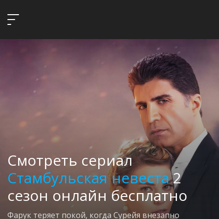
Смотреть сериал
Стамбульская невеста
2
сезон онлайн бесплатно
Фарук теряет покой, когда Сурейя внезапно