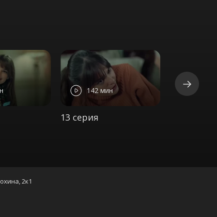
н
142 мин
131 м
13 серия
14 серия
нохина, 2к1