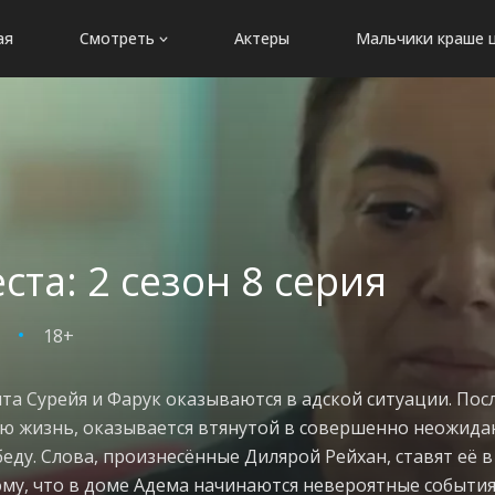
ая
Смотреть
Актеры
Мальчики краше 
ста: 2 сезон 8 серия
18+
а Сурейя и Фарук оказываются в адской ситуации. Посл
ую жизнь, оказывается втянутой в совершенно неожидан
еду. Слова, произнесённые Дилярой Рейхан, ставят её 
му, что в доме Адема начинаются невероятные события.