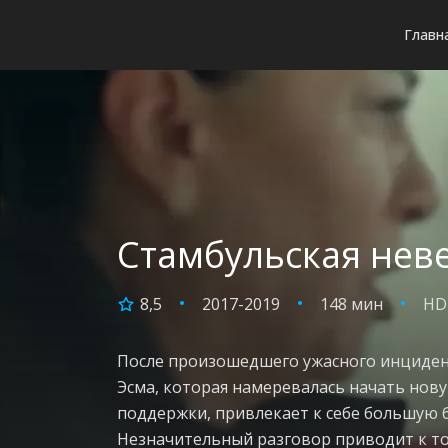
Главн
Стамбульская неве
8,5
2017-2019
148 мин
HD
После произошедшего ужасного инцидент
Эсма, которая намеревалась начать нов
поддержки, привлекает к себе большую б
Незначительный разговор приводит к то