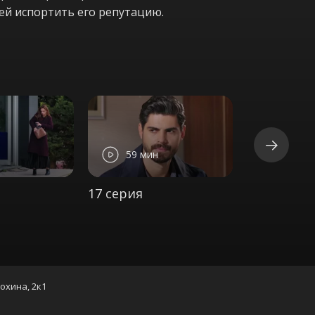
 ей испортить его репутацию.
59 мин
56 ми
17 серия
18 серия
нохина, 2к1