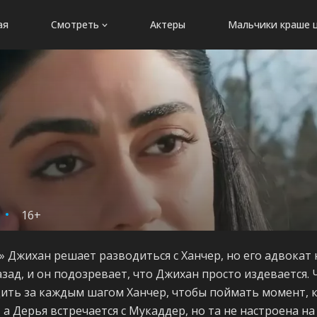
ая
Смотреть
Актеры
Мальчики краше 
16+
а» Джихан решает разводиться с Ханчер, но его адвокат
назад, и он подозревает, что Джихан просто издевается
ить за каждым шагом Ханчер, чтобы поймать момент, к
 а Дерья встречается с Мукаддер, но та не настроена на