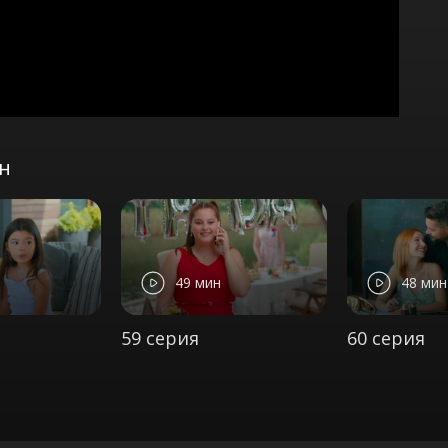
он
49 мин
48 мин
59 серия
60 серия