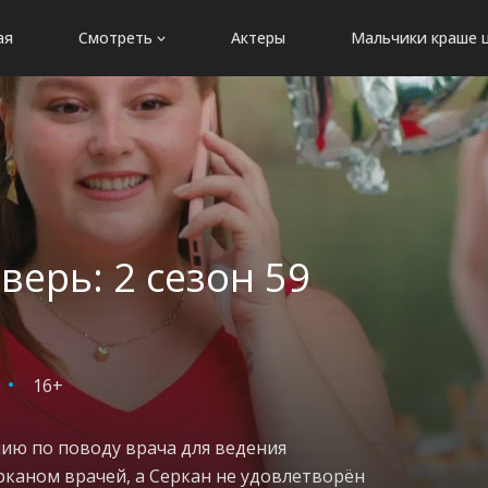
ая
Смотреть
Актеры
Мальчики краше 
верь: 2 сезон 59
16+
нию по поводу врача для ведения
рканом врачей, а Серкан не удовлетворён