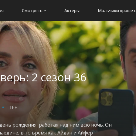
ая
Смотреть
Актеры
Мальчики краше 
верь: 2 сезон 36
16+
 день рождения, работая над ним всю ночь. Он
аедине, в то время как Айдан и Айфер