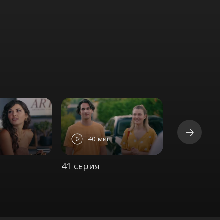
40 мин
42 ми
41 серия
42 серия