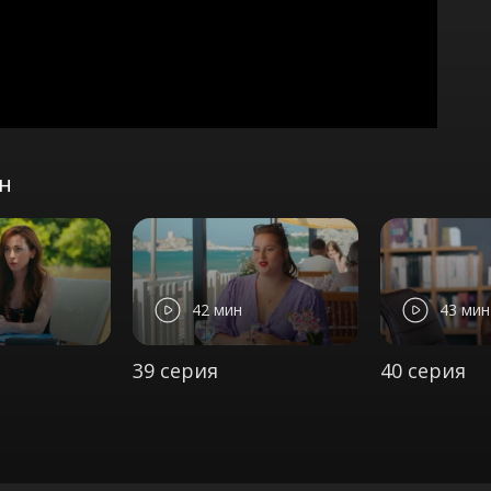
он
42 мин
43 мин
39 серия
40 серия