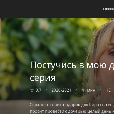
Главн
Постучись в мою д
серия
8,7
2020-2021
41 мин
HD
Серкан готовит подарок для Кираз на её
просит провести с дочерью целый день н