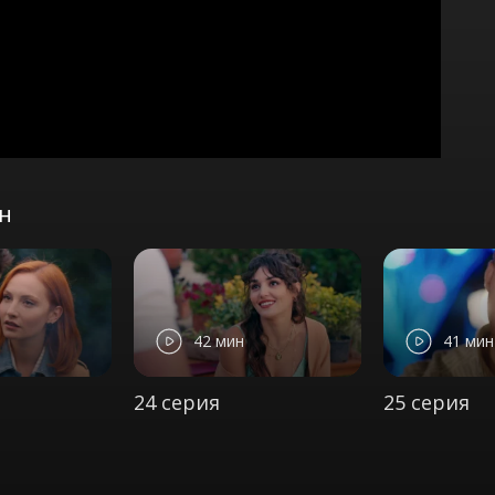
он
42 мин
41 мин
24 серия
25 серия