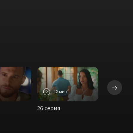
42 мин
45 ми
26 серия
27 серия