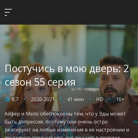
Постучись в мою дверь: 2
сезон 55 серия
8,7
2020-2021
41 мин
HD
16+
Айфер и Мело обеспокоены тем, что у Эды может
быть депрессия, поэтому они очень остро
реагируют на любые изменения в её настроении и
постоянно спрашивают, всё ли у неё в порядке.