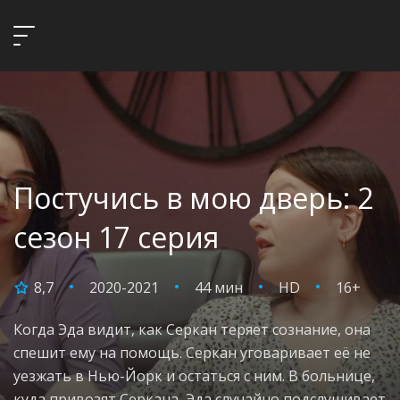
Постучись в мою дверь: 2
сезон 17 серия
8,7
2020-2021
44 мин
HD
16+
Когда Эда видит, как Серкан теряет сознание, она
спешит ему на помощь. Серкан уговаривает её не
уезжать в Нью-Йорк и остаться с ним. В больнице,
куда привозят Серкана, Эда случайно подслушивает