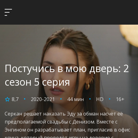
Постучись в мою дверь: 2
сезон 5 серия
8,7
2020-2021
44 мин
HD
16+
Серкан решает наказать Эду за обман насчёт её
предполагаемой свадьбы с Денизом. Вместе с
Энгином он разрабатывает план, пригласив в офис
коуча, который проведёт игры на доверие с