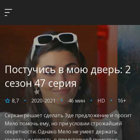
Постучись в мою дверь: 2
сезон 47 серия
8,7
2020-2021
46 мин
HD
16+
Серкан решает сделать Эде предложение и просит
Мело помочь ему, но при условии строжайшей
секретности. Однако Мело не умеет держать
секреты, и новость о предстоящей помолвке