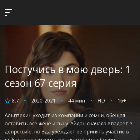
Постучись в мою дверь: 1
сезон 67 серия
8,7
2020-2021
44 мин
HD
16+
Альптекин уходит из компании и семьи, обещая
оставить всё жене и сыну. Айдан сначала впадает в
депрессию, но Эда убеждает её принять участие в
выборах президента женского фонда. Селин