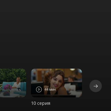
44 мин
44 ми
10 серия
11 серия