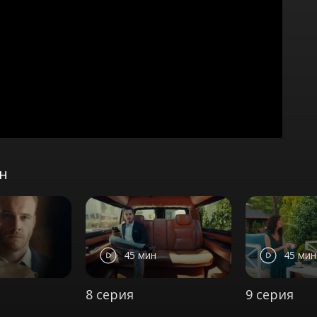
он
45 мин
45 мин
8 серия
9 серия