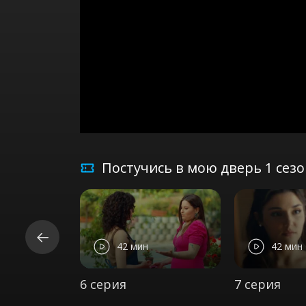
Постучись в мою дверь 1 сез
42 мин
42 мин
6 серия
7 серия