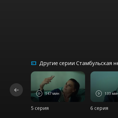
Другие серии Стамбульская не
147 мин
133 ми
5 серия
6 серия