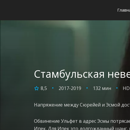
Главн
Стамбульская неве
8,5
2017-2019
132 мин
HD
Напряжение между Сюрейей и Эсмой дос
Обвинение Ульфет в адрес Эсмы потрясает
Ипек. Для Ипек это долгожданный шанс, 