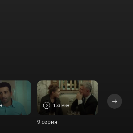
н
153 мин
130 м
9 серия
10 серия