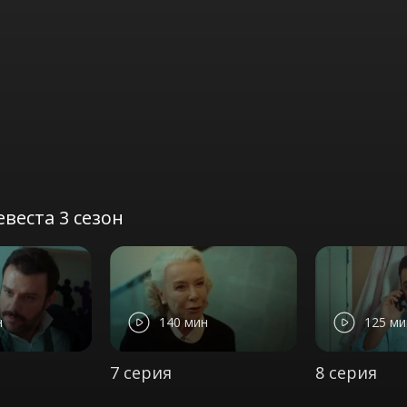
веста 3 сезон
н
140 мин
125 ми
7 серия
8 серия