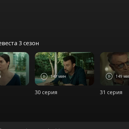
веста 3 сезон
н
147 мин
149 ми
30 серия
31 серия