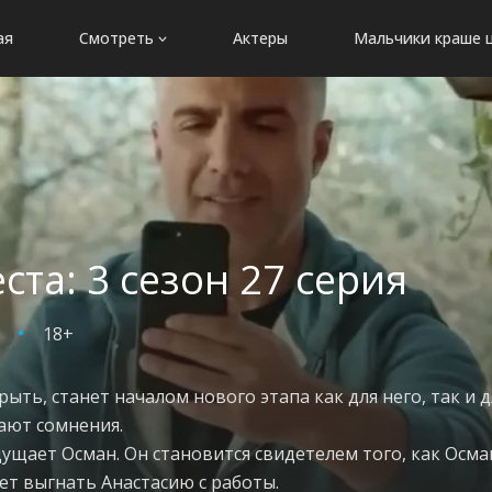
ая
Смотреть
Актеры
Мальчики краше 
ста: 3 сезон 27 серия
18+
рыть, станет началом нового этапа как для него, так и
зают сомнения.
щает Осман. Он становится свидетелем того, как Осман
ет выгнать Анастасию с работы.