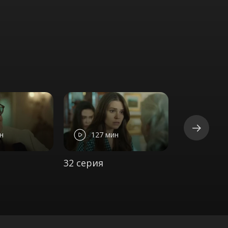
н
127 мин
133 м
32 серия
33 серия