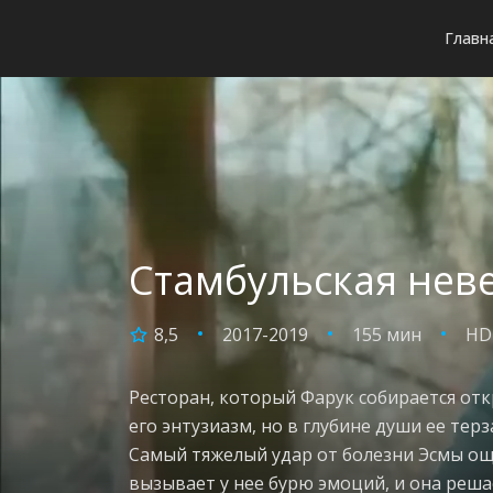
Главн
Стамбульская неве
8,5
2017-2019
155 мин
HD
Ресторан, который Фарук собирается отк
его энтузиазм, но в глубине души ее тер
Самый тяжелый удар от болезни Эсмы ощу
вызывает у нее бурю эмоций, и она реша