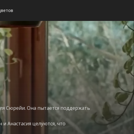
цветов
 для Сюрейи. Она пытается поддержать
 и Анастасия целуются, что