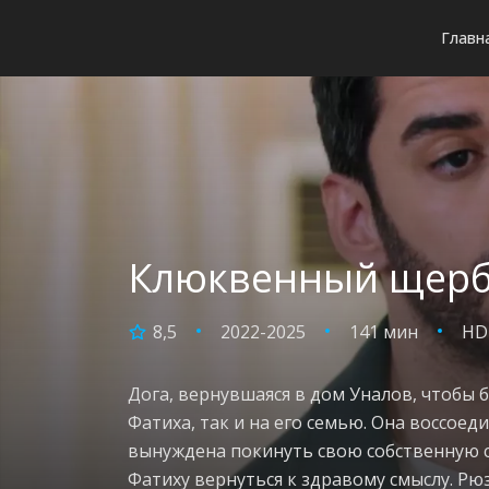
Главн
Клюквенный щербет
8,5
2022-2025
141 мин
HD
Дога, вернувшаяся в дом Уналов, чтобы б
Фатиха, так и на его семью. Она воссоед
вынуждена покинуть свою собственную с
Фатиху вернуться к здравому смыслу. Рюз