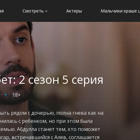
ая
Смотреть
Актеры
Мальчики краше 
: 2 сезон 5 серия
18+
ыть рядом с дочерью, полна гнева как на
инилась с ребенком, но при этом была
емью. Абдулла станет тем, кто поможет
гар, встречавшийся с Алев, соглашается