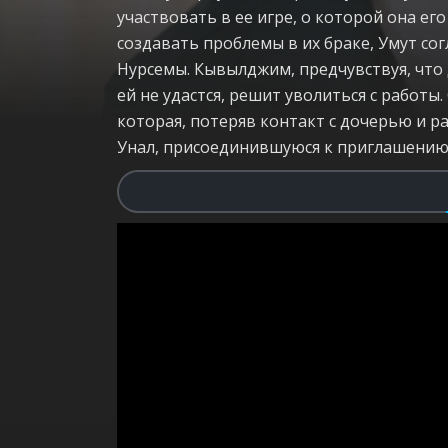
участвовать в ее игре, о которой она ег
создавать проблемы в их браке, Умут со
Нурсемы. Кывылджим, предчувствуя, чт
ей не удастся, решит уволиться с работ
которая, потеряв контакт с дочерью и р
Унал, присоединившуюся к приглашению 