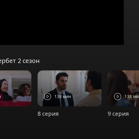
рбет 2 сезон
н
138 мин
138 ми
8 серия
9 серия