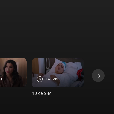
н
143 мин
139 м
10 серия
11 серия