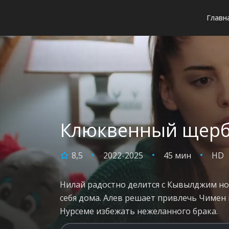
Главн
Клюквенный щербе
8,5
2022-2025
45 мин
HD
Нилай радостно делится с Кывылджим нов
себя дома. Алев решает привлечь Чимен 
Нурсеме избежать нежеланного брака.