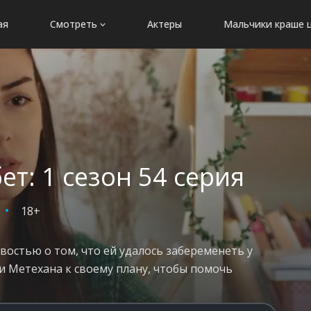
ая
Смотреть
Актеры
Мальчики краше 
т: 1 сезон 54 серия
18+
остью о том, что ей удалось забеременеть у
и Метехана к своему плану, чтобы помочь