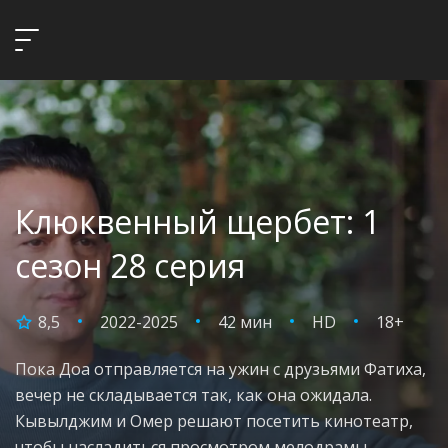
Клюквенный щербет: 1
сезон 28 серия
8,5
2022-2025
42 мин
HD
18+
Пока Доа отправляется на ужин с друзьями Фатиха,
вечер не складывается так, как она ожидала.
Кывылджим и Омер решают посетить кинотеатр,
чтобы насладиться просмотром мелодрамы.