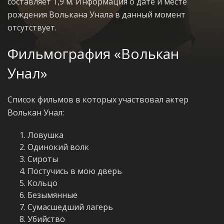
составляет 1,9 м. Информация о дате и месте
рождения Волькана Унала в данный момент
отсутствует.
Фильмография «Волькан
Унал»
Список фильмов в которых участвовал актер
Волькан Унал:
Ловушка
Одинокий волк
Сироты
Постучись в мою дверь
Кольцо
Безымянные
Сумасшедший лагерь
Убийство